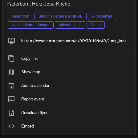
Paderborn, Herz-Jesu-Kirche
paderborn
Bündnis gegen Rechts PB
widersetzen
wirsinddiebrandmauer
afdverbotjetzt
Demo
https://www.instagram.com/p/DFvTXU9NvAR/?img_index=1
Copy link
Show map
Add to calendar
Report event
Download flyer
Embed