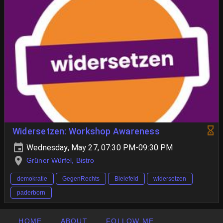
Widersetzen: Workshop Awareness
Wednesday, May 27, 07:30 PM-09:30 PM
Grüner Würfel, Bistro
demokratie
GegenRechts
Bielefeld
widersetzen
paderborn
HOME
ABOUT
FOLLOW ME